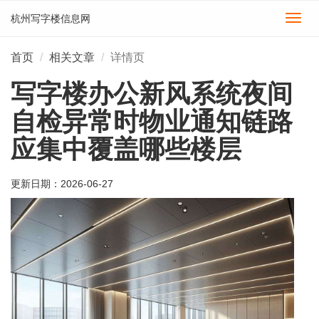
杭州写字楼信息网
切
换
导
首页
相关文章
详情页
航
写字楼办公新风系统夜间
自检异常时物业通知链路
应集中覆盖哪些楼层
更新日期：
2026-06-27