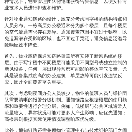
种情况下，物业管理团队需迅速获得告警信息，以便安排专
业技术人员进行排查和维护。
针对物业通知链路的设计，应充分考虑写字楼的结构特点和
人员分布。一栋高层办公楼通常分为多个楼层，且每个楼层
的空气流通需求存在差异。通知覆盖范围不宜过于狭窄，以
免遗漏潜在受影响区域；也不宜过于宽泛，避免信息泛滥导
致响应效率降低。
首先，物业应确保通知链路覆盖所有安装了新风系统的楼
层。由于写字楼中不同楼层可能采用不同型号或独立控制的
新风设备，任何一层出现异常都可能影响整体空气质量。尤
其是设备集成度高的办公建筑，单层故障可能引发连锁反
应，因此全面覆盖至关重要。
其次，考虑到夜间办公人员较少，物业的值班人员与维护团
队需要清晰的报警分级机制。通知链路应根据楼层的使用频
率和重要性进行合理分层。例如，低楼层与公共区域通常人
流量较大，异常状况可能对更多人产生影响，应优先通知；
高楼层则根据实际使用情况调整响应优先级。
此外，通知链路还需兼顾物业管理中心与技术维护部门之间