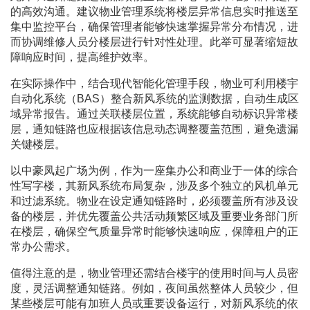
的高效沟通。建议物业管理系统将楼层异常信息实时推送至
集中监控平台，确保管理者能够快速掌握异常分布情况，进
而协调维修人员分楼层进行针对性处理。此举可显著缩短故
障响应时间，提高维护效率。
在实际操作中，结合现代智能化管理手段，物业可利用楼宇
自动化系统（BAS）整合新风系统的监测数据，自动生成区
域异常报告。通过关联楼层位置，系统能够自动标识异常楼
层，通知链路也应根据该信息动态调整覆盖范围，避免遗漏
关键楼层。
以中豪凤起广场为例，作为一座集办公和商业于一体的综合
性写字楼，其新风系统布局复杂，涉及多个独立的风机单元
和过滤系统。物业在设定通知链路时，必须覆盖所有涉及设
备的楼层，并优先覆盖公共活动频繁区域及重要业务部门所
在楼层，确保空气质量异常时能够快速响应，保障租户的正
常办公需求。
值得注意的是，物业管理还需结合楼宇的使用时间与人员密
度，灵活调整通知链路。例如，夜间虽然整体人员较少，但
某些楼层可能有加班人员或重要设备运行，对新风系统的依